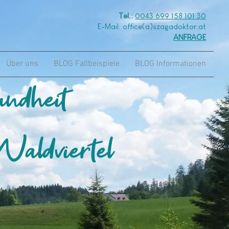
Tel.:
0043 699 158 101 30
E-Mail: office(a)szagadoktor.at
ANFRAGE
Über uns
BLOG Fallbeispiele
BLOG Informationen
undheit
aldviertel