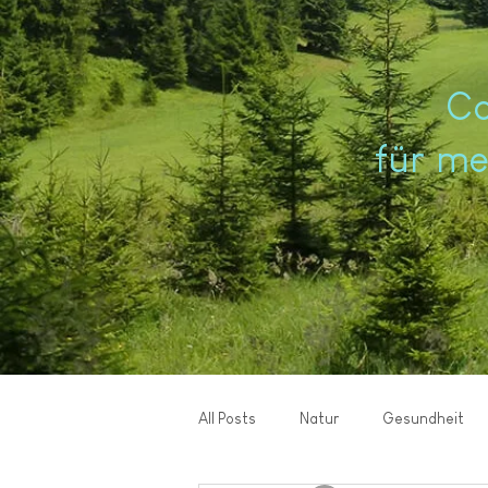
​C
für me
All Posts
Natur
Gesundheit