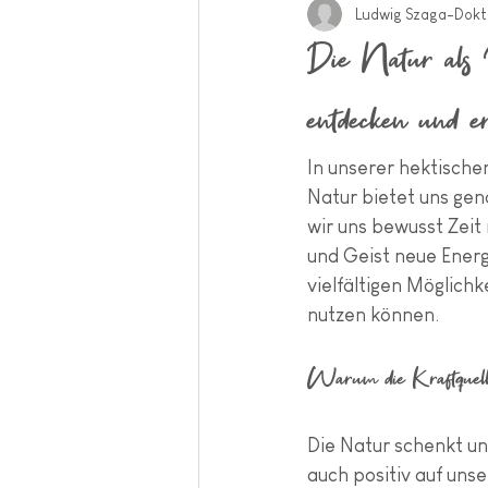
Ludwig Szaga-Dokt
Die Natur als I
entdecken und e
In unserer hektische
Natur bietet uns gen
wir uns bewusst Zeit
und Geist neue Energ
vielfältigen Möglichk
nutzen können.
Warum die Kraftquelle
Die Natur schenkt un
auch positiv auf uns