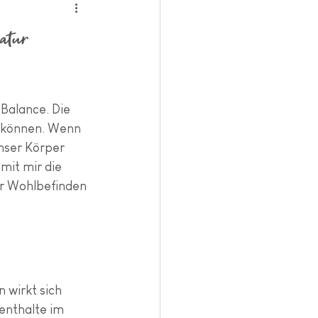
atur
Balance. Die 
n können. Wenn 
nser Körper 
mit mir die 
er Wohlbefinden 
 wirkt sich 
enthalte im 