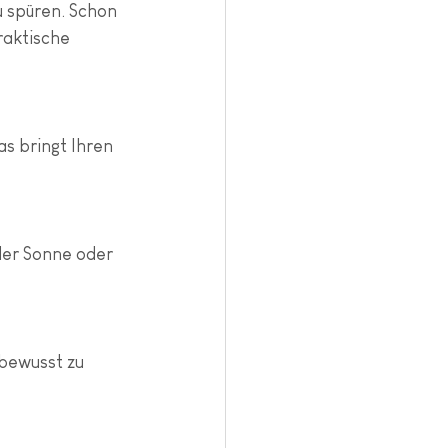
u spüren. Schon 
raktische 
s bringt Ihren 
der Sonne oder 
bewusst zu 