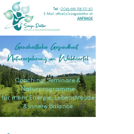
Tel.:
0043 699 158 101 30
E-Mail: office(a)szagadoktor.at
ANFRAGE
Ganzheitliche Gesundheit
Naturerfahrung im Waldviertel
​Coaching, Seminare &
Naturprogramme
für mehr Energie, Lebensfreude
& innere Balance