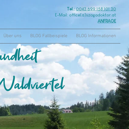
Tel.:
0043 699 158 101 30
E-Mail: office(a)szagadoktor.at
ANFRAGE
Über uns
BLOG Fallbeispiele
BLOG Informationen
undheit
aldviertel