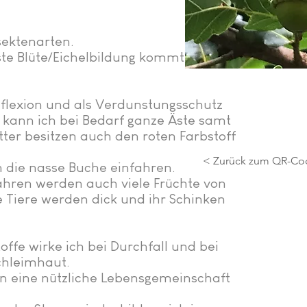
sektenarten.
erste Blüte/Eichelbildung kommt erst ab
eflexion und als Verdunstungsschutz
kann ich bei Bedarf ganze Äste samt
ter besitzen auch den roten Farbstoff
< Zurück zum QR-Co
in die nasse Buche einfahren.
ahren werden auch viele Früchte von
e Tiere werden dick und ihr Schinken
offe wirke ich bei Durchfall und bei
chleimhaut.
en eine nützliche Lebensgemeinschaft