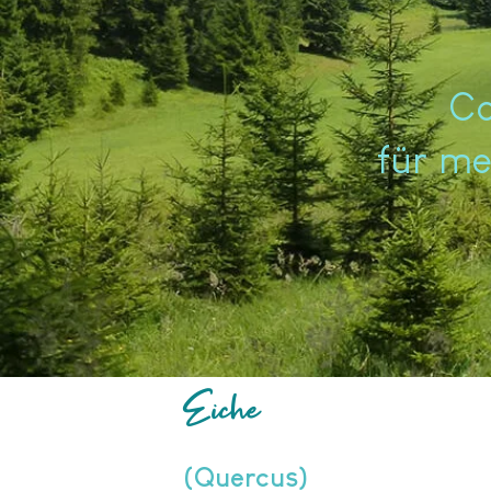
​C
für me
Eiche
(Quercus)