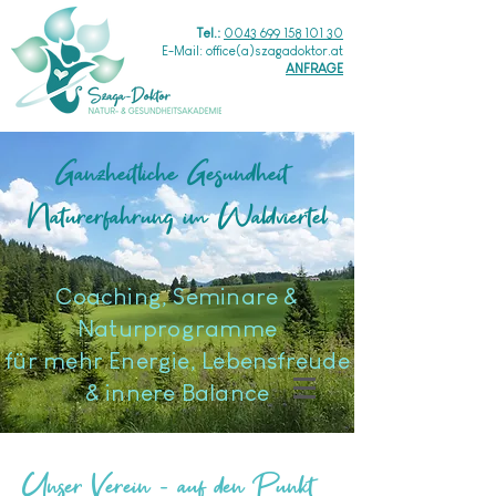
Tel.:
0043 699 158 101 30
E-Mail: office(a)szagadoktor.at
ANFRAGE
Ganzheitliche Gesundheit
Naturerfahrung im Waldviertel
​Coaching, Seminare &
Naturprogramme
für mehr Energie, Lebensfreude
& innere Balance
Unser Verein - auf den Punkt