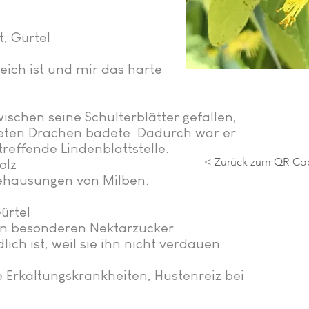
t, Gürtel
weich ist und mir das harte
ischen seine Schulterblätter gefallen,
öteten Drachen badete. Dadurch war er
reffende Lindenblattstelle.
< Zurück zum QR-Co
olz
 Behausungen von Milben.
Gürtel
en besonderen Nektarzucker
lich ist, weil sie ihn nicht verdauen
e Erkältungskrankheiten, Hustenreiz bei