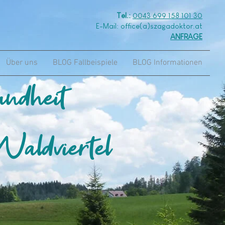
Tel.:
0043 699 158 101 30
E-Mail: office(a)szagadoktor.at
ANFRAGE
Über uns
BLOG Fallbeispiele
BLOG Informationen
undheit
aldviertel