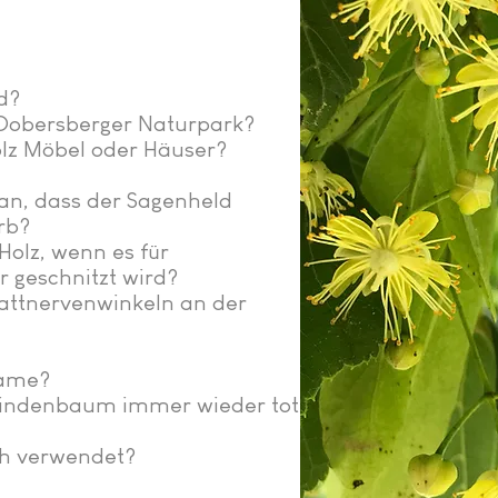
d?
 Dobersberger Naturpark?
lz Möbel oder Häuser?
an, dass der Sagenheld
rb?
olz, wenn es für
r geschnitzt wird?
lattnervenwinkeln an der
name?
Lindenbaum immer wieder tote
ch verwendet?