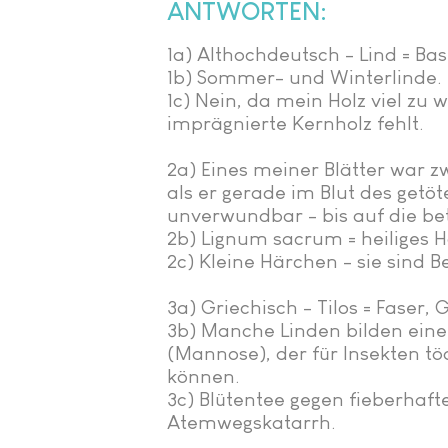
ANTWORTEN:
1a) Althochdeutsch - Lind = Bas
1b) Sommer- und Winterlinde.
1c) Nein, da mein Holz viel zu 
imprägnierte Kernholz fehlt.​
2a) Eines meiner Blätter war zw
als er gerade im Blut des get
unverwundbar - bis auf die bet
2b) Lignum sacrum = heiliges H
2c) Kleine Härchen - sie sind
3a) Griechisch - Tilos = Faser, 
3b) Manche Linden bilden ein
(Mannose), der für Insekten töd
können.
3c) Blütentee gegen fieberhaft
Atemwegskatarrh.