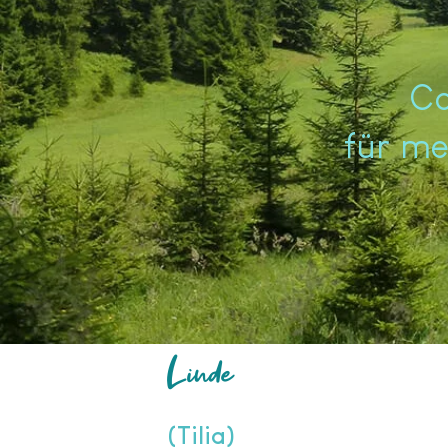
​C
für me
Linde
(Tilia)