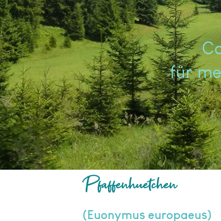
​C
für me
Pfaffenhuetchen
(Euonymus europaeus)