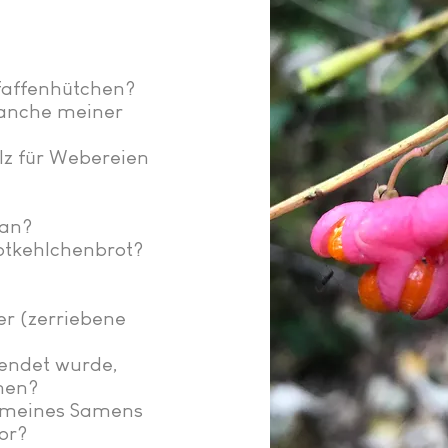
faffenhütchen?
manche meiner
z für Webereien
 an?
otkehlchenbrot?
r (zerriebene
wendet wurde,
men?
e meines Samens
or?