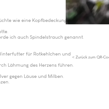
rüchte wie eine Kopfbedeckung eines
tte.
rde ich auch Spindelstrauch genannt.​
Winterfutter für Rotkehlchen und
< Zurück zum QR-Co
urch Lähmung des Herzens führen.
ulver gegen Läuse und Milben.
nzen.