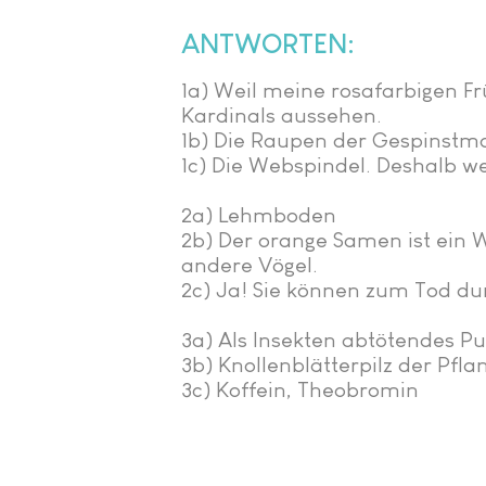
ANTWORTEN:
1a) Weil meine rosafarbigen F
Kardinals aussehen.
1b) Die Raupen der Gespinstmo
1c) Die Webspindel. Deshalb we
2a) Lehmboden
2b) Der orange Samen ist ein 
andere Vögel.
2c) Ja! Sie können zum Tod d
3a) Als Insekten abtötendes P
3b) Knollenblätterpilz der Pfla
3c) Koffein, Theobromin