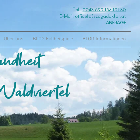
Tel.:
0043 699 158 101 30
E-Mail: office(a)szagadoktor.at
ANFRAGE
Über uns
BLOG Fallbeispiele
BLOG Informationen
undheit
aldviertel