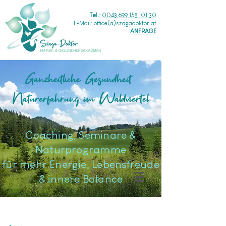
Tel.:
0043 699 158 101 30
E-Mail: office(a)szagadoktor.at
ANFRAGE
Ganzheitliche Gesundheit
Naturerfahrung im Waldviertel
​Coaching, Seminare &
Naturprogramme
für mehr Energie, Lebensfreude
& innere Balance