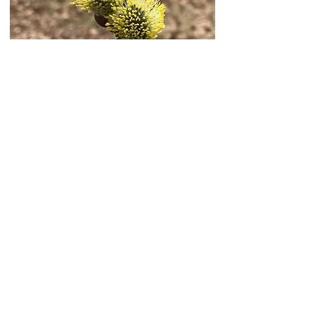
< Zurück zum QR-Code-Quiz
Impressum
Datenschutz
© 2024 Ludwig Szaga-Doktor |
Webdesign
by
www.kreativassistenz.at